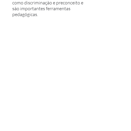
como discriminação e preconceito e
são importantes ferramentas
pedagógicas.
O projeto já foi adaptado para
realização de forma digital, e
contempla também eventos
literários, palestras, contação de
histórias, capacitações e material
pedagógico.
A mostra percorrerá 9 CEUs, onde
alunos serão formados para serem
guias de exposição e contadores de
histórias. A exposição será aberta
ao público em geral aos finais de
semana, e tem o potencial de
sensibilizar mais de 35mil pessoas.
vamos conversar
#Sorella Produções
preencha o formulário